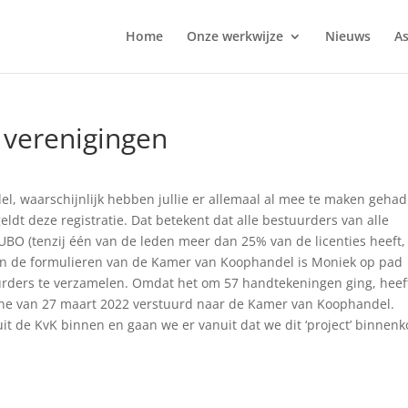
Home
Onze werkwijze
Nieuws
As
 verenigingen
l, waarschijnlijk hebben jullie er allemaal al mee te maken gehad
geldt deze registratie. Dat betekent dat alle bestuurders van alle
O (tenzij één van de leden meer dan 25% van de licenties heeft,
van de formulieren van de Kamer van Koophandel is Moniek op pad
rders te verzamelen. Omdat het om 57 handtekeningen ging, heef
dline van 27 maart 2022 verstuurd naar de Kamer van Koophandel.
t de KvK binnen en gaan we er vanuit dat we dit ‘project’ binnenk