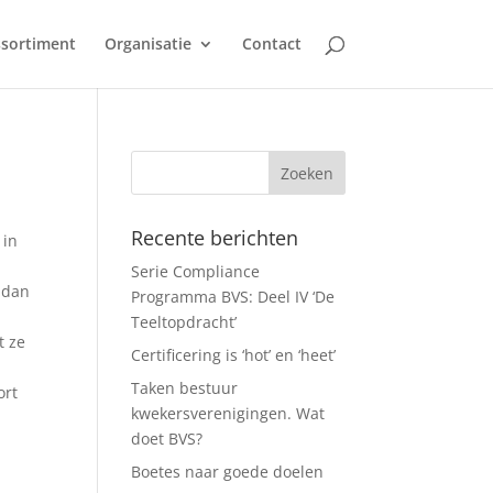
sortiment
Organisatie
Contact
Recente berichten
 in
Serie Compliance
 dan
Programma BVS: Deel IV ‘De
Teeltopdracht’
t ze
Certificering is ‘hot’ en ‘heet’
Taken bestuur
ort
kwekersverenigingen. Wat
doet BVS?
Boetes naar goede doelen