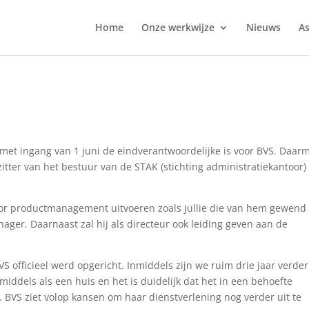
Home
Onze werkwijze
Nieuws
As
met ingang van 1 juni de eindverantwoordelijke is voor BVS. Daar
zitter van het bestuur van de STAK (stichting administratiekantoor)
or productmanagement uitvoeren zoals jullie die van hem gewend 
er. Daarnaast zal hij als directeur ook leiding geven aan de
S officieel werd opgericht. Inmiddels zijn we ruim drie jaar verde
middels als een huis en het is duidelijk dat het in een behoefte
 BVS ziet volop kansen om haar dienstverlening nog verder uit te